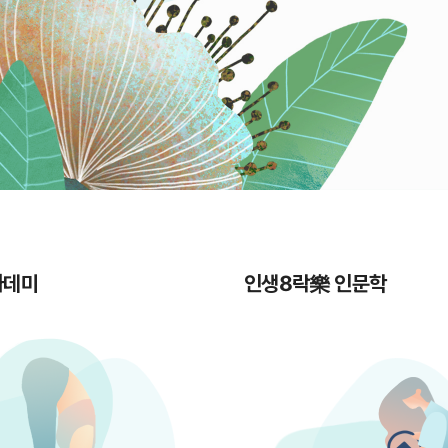
카데미
인생8락樂 인문학