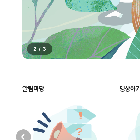
2
/
3
알림마당
명상아